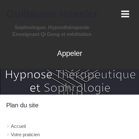
Guillaume Hassler
Sophrologue, Hypnothérapeute
Enseignant Qi Gong et méditation
Appeler
Plan du site
Accueil
Votre praticien