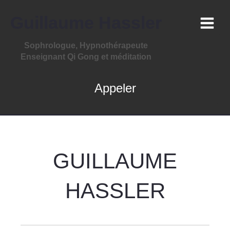
Guillaume Hassler
Sophrologue, Hypnothérapeute
Enseignant Qi Gong et méditation
Appeler
GUILLAUME
HASSLER