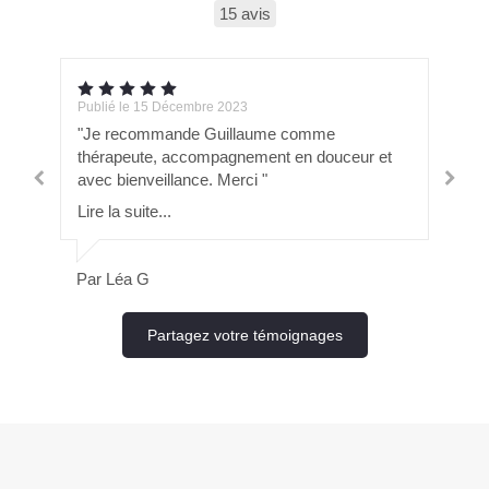
15 avis
Publié le 15 Décembre 2023
Pub
"Je recommande Guillaume comme
"B
thérapeute, accompagnement en douceur et
Lir
avec bienveillance. Merci "
Lire la suite...
Pa
Par Léa G
Partagez votre témoignages